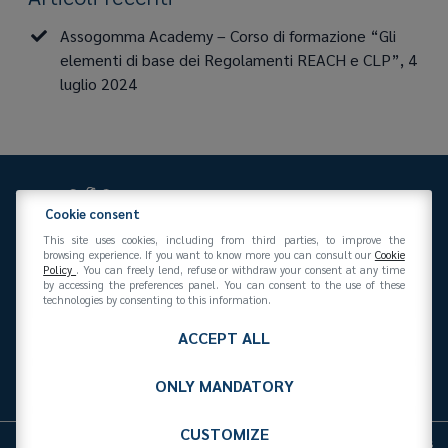
Assogomma Academy – Corso di formazione “Gli
elementi di base dei Regolamenti REACH e CLP”, 4
luglio 2024
Cookie consent
This site uses cookies, including from third parties, to improve the
browsing experience. If you want to know more you can consult our
Cookie
Policy
. You can freely lend, refuse or withdraw your consent at any time
Federazione Gomma Plastica
by accessing the preferences panel. You can consent to the use of these
Via San Vittore 36
20123
(MI)
+39 02 439281
technologies by consenting to this information.
info@federazionegommaplastica.it
C.F. 97412210151
ACCEPT ALL
ONLY MANDATORY
CUSTOMIZE
Cookies