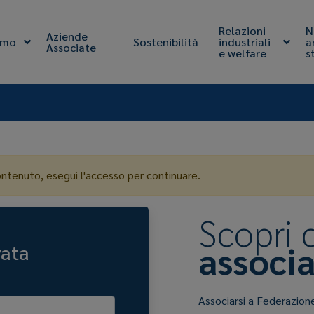
Relazioni
N
Aziende
amo
Sostenibilità
industriali
a
Associate
e welfare
s
ontenuto, esegui l'accesso per continuare.
Scopri
associa
vata
Associarsi a Federazion