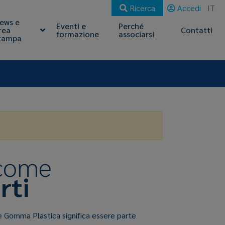
Ricerca
Accedi
IT
ews e
Eventi e
Perché
rea
Contatti
formazione
associarsi
tampa
 come
rti
e Gomma Plastica significa essere parte