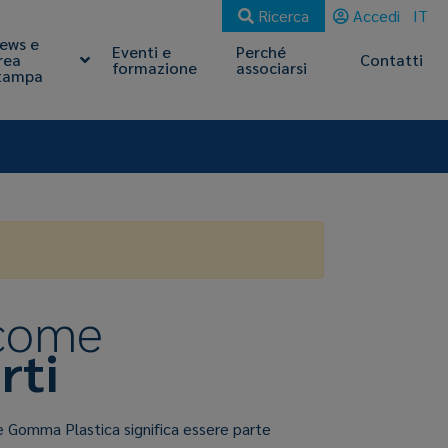
Ricerca
Accedi
IT
ews e
Eventi e
Perché
rea
Contatti
formazione
associarsi
tampa
 come
rti
e Gomma Plastica significa essere parte