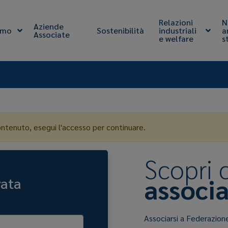
Relazioni
N
Aziende
amo
Sostenibilità
industriali
a
Associate
e welfare
s
ontenuto, esegui l'accesso per continuare.
Scopri
associa
vata
Associarsi a Federazion