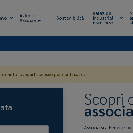
Relazioni
N
Aziende
amo
Sostenibilità
industriali
a
Associate
e welfare
s
ontenuto, esegui l'accesso per continuare.
Scopri
associa
vata
Associarsi a Federazion