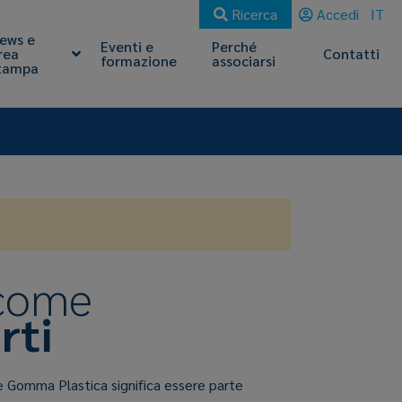
Ricerca
Accedi
IT
ews e
Eventi e
Perché
rea
Contatti
formazione
associarsi
tampa
 come
rti
e Gomma Plastica significa essere parte