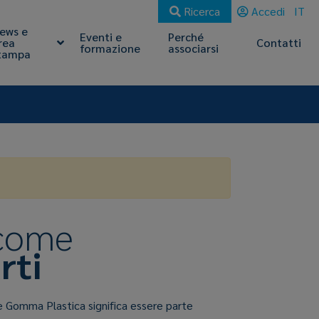
Ricerca
Accedi
IT
ews e
Eventi e
Perché
rea
Contatti
formazione
associarsi
tampa
 come
rti
e Gomma Plastica significa essere parte