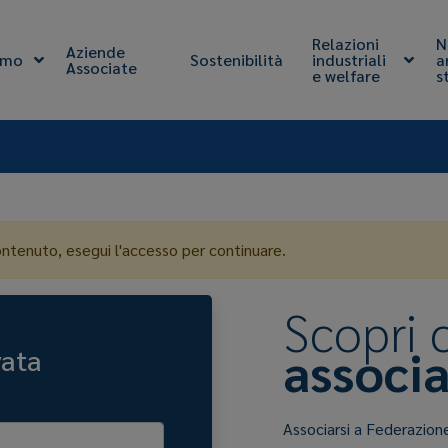
Relazioni
N
Aziende
amo
Sostenibilità
industriali
a
Associate
e welfare
s
ontenuto, esegui l'accesso per continuare.
Scopri
associa
vata
Associarsi a Federazion