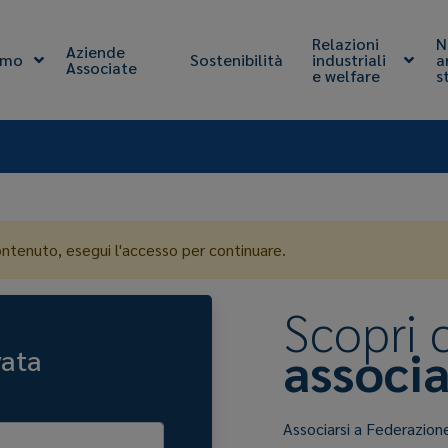
Relazioni
N
Aziende
amo
Sostenibilità
industriali
a
Associate
e welfare
s
ontenuto, esegui l'accesso per continuare.
Scopri
associa
vata
Associarsi a Federazion