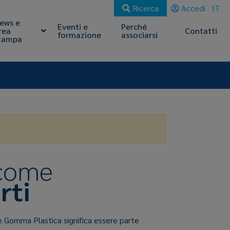
Ricerca
Accedi
IT
ews e
Eventi e
Perché
rea
Contatti
formazione
associarsi
tampa
 come
rti
e Gomma Plastica significa essere parte