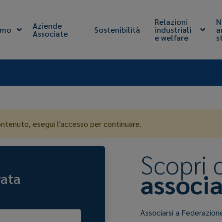
Relazioni
N
Aziende
amo
Sostenibilità
industriali
a
Associate
e welfare
s
ontenuto, esegui l'accesso per continuare.
Scopri
associa
vata
Associarsi a Federazion