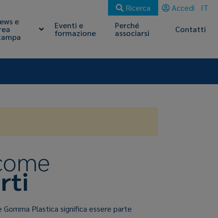
Ricerca
Accedi
IT
ews e
Eventi e
Perché
rea
Contatti
formazione
associarsi
tampa
 come
rti
e Gomma Plastica significa essere parte