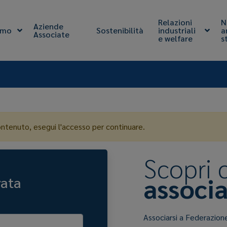
Relazioni
N
Aziende
amo
Sostenibilità
industriali
a
Associate
e welfare
s
ontenuto, esegui l'accesso per continuare.
Scopri
associa
vata
Associarsi a Federazion