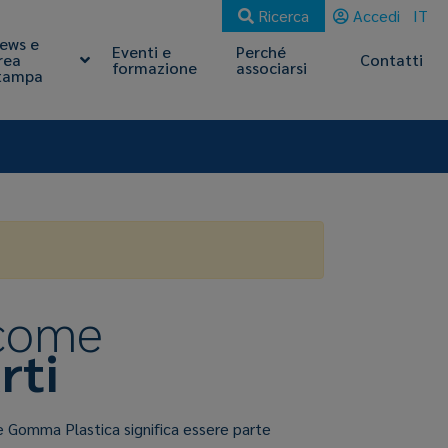
Ricerca
Accedi
IT
ews e
Eventi e
Perché
rea
Contatti
formazione
associarsi
tampa
 come
rti
e Gomma Plastica significa essere parte