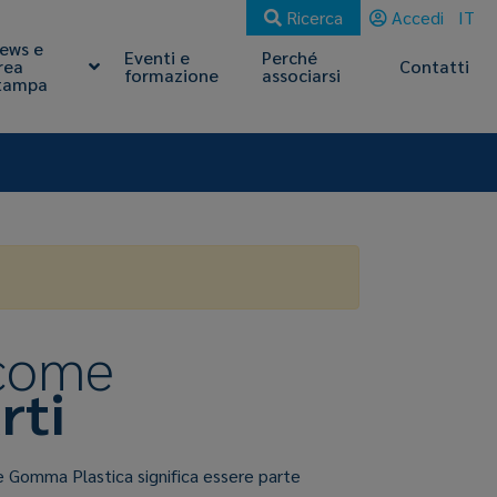
Ricerca
Accedi
IT
ews e
Eventi e
Perché
rea
Contatti
formazione
associarsi
tampa
 come
rti
e Gomma Plastica significa essere parte