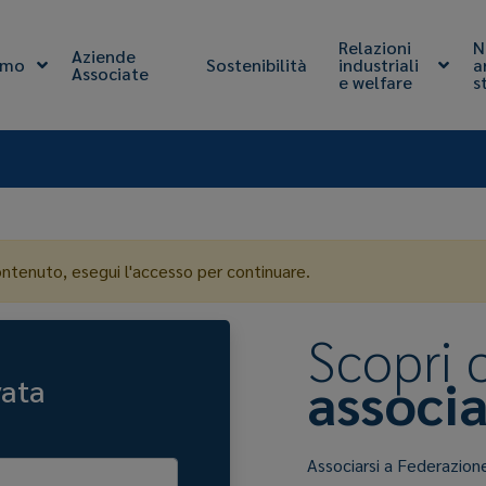
Relazioni
N
Aziende
amo
Sostenibilità
industriali
a
Associate
e welfare
s
ontenuto, esegui l'accesso per continuare.
Scopri
associa
vata
Associarsi a Federazion