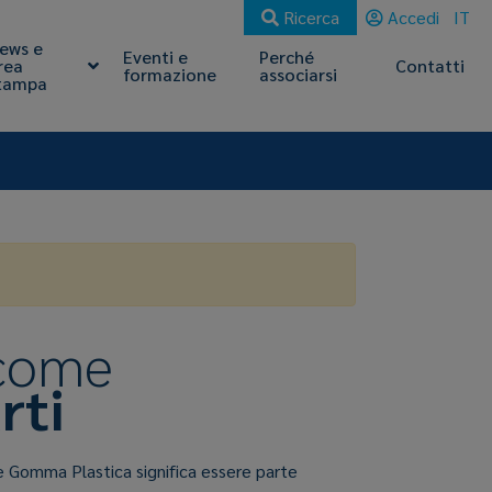
Ricerca
Accedi
IT
ews e
Eventi e
Perché
rea
Contatti
formazione
associarsi
tampa
 come
rti
e Gomma Plastica significa essere parte