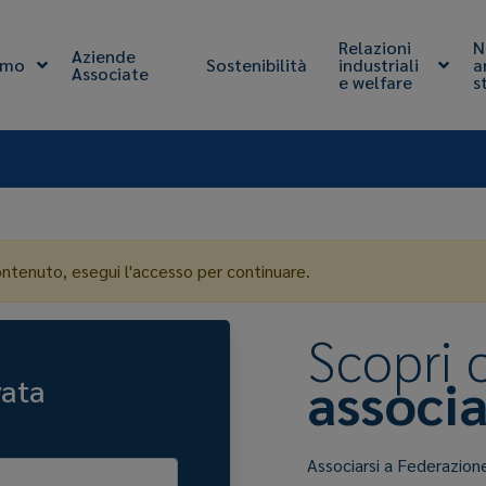
Relazioni
N
Aziende
amo
Sostenibilità
industriali
a
Associate
e welfare
s
ontenuto, esegui l'accesso per continuare.
Scopri
associa
vata
Associarsi a Federazion