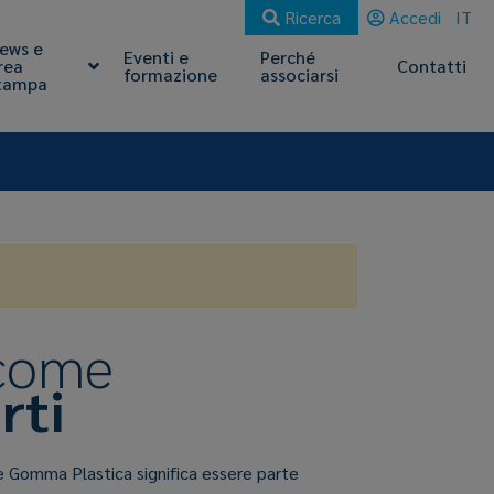
Ricerca
Accedi
IT
ews e
Eventi e
Perché
rea
Contatti
formazione
associarsi
tampa
 come
rti
e Gomma Plastica significa essere parte