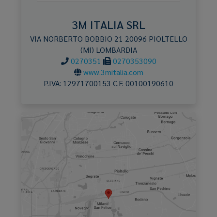
3M ITALIA SRL
VIA NORBERTO BOBBIO 21
20096
PIOLTELLO
(MI)
LOMBARDIA
0270351
0270353090
www.3mitalia.com
P.IVA:
12971700153
C.F.
00100190610