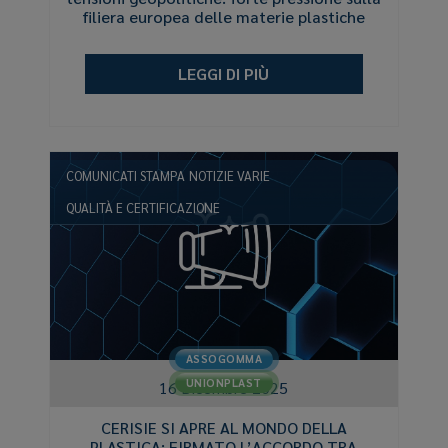
filiera europea delle materie plastiche
LEGGI DI PIÙ
COMUNICATI STAMPA
NOTIZIE VARIE
QUALITÀ E CERTIFICAZIONE
ASSOGOMMA
UNIONPLAST
16 Dicembre 2025
CERISIE SI APRE AL MONDO DELLA
PLASTICA: FIRMATO L’ACCORDO TRA