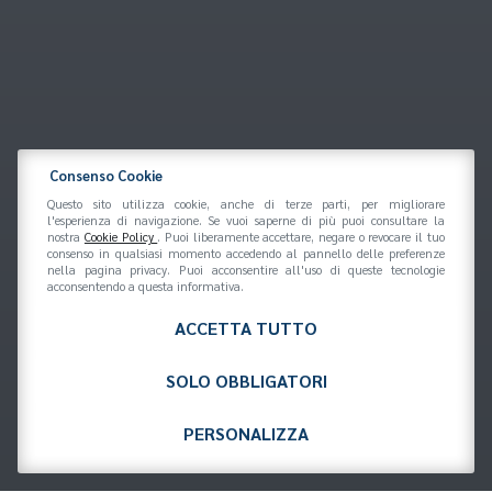
Consenso Cookie
Questo sito utilizza cookie, anche di terze parti, per migliorare
l'esperienza di navigazione. Se vuoi saperne di più puoi consultare la
nostra
Cookie Policy
. Puoi liberamente accettare, negare o revocare il tuo
consenso in qualsiasi momento accedendo al pannello delle preferenze
nella pagina privacy. Puoi acconsentire all'uso di queste tecnologie
acconsentendo a questa informativa.
ACCETTA TUTTO
SOLO OBBLIGATORI
PERSONALIZZA