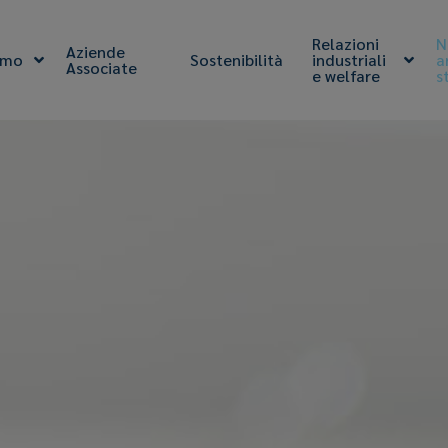
Relazioni
N
Aziende
amo
Sostenibilità
industriali
a
Associate
e welfare
s