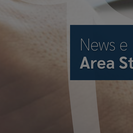
News e
Area S