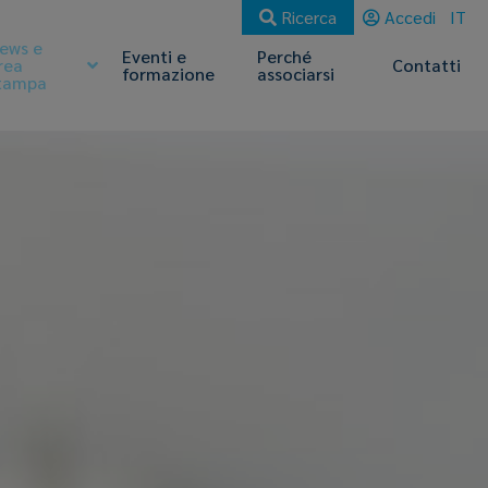
Ricerca
Accedi
IT
ews e
Eventi e
Perché
rea
Contatti
formazione
associarsi
tampa