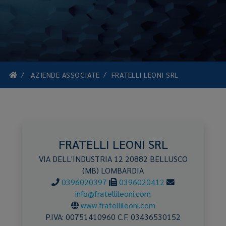
AZIENDE ASSOCIATE
FRATELLI LEONI SRL
FRATELLI LEONI SRL
VIA DELL'INDUSTRIA 12
20882
BELLUSCO
(MB)
LOMBARDIA
0396020397
0396020412
info@fratellileoni.com
www.fratellileoni.com
P.IVA:
00751410960
C.F.
03436530152