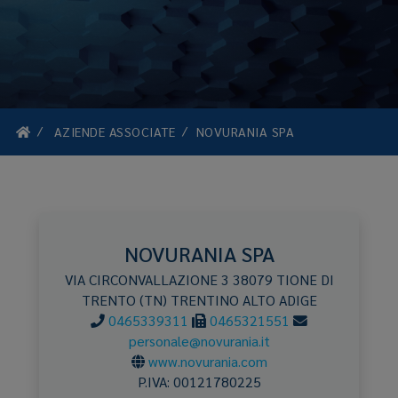
AZIENDE ASSOCIATE
NOVURANIA SPA
NOVURANIA SPA
VIA CIRCONVALLAZIONE 3
38079
TIONE DI
TRENTO
(TN)
TRENTINO ALTO ADIGE
0465339311
0465321551
personale@novurania.it
www.novurania.com
P.IVA:
00121780225