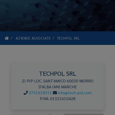
AZIENDE ASSOCIATE
TECHPOL SRL
TECHPOL SRL
ZI PIP LOC. SANT'AMICO
60030
MORRO
D'ALBA
(AN)
MARCHE
0731618311
info@tech-pol.com
P.IVA:
01321610428