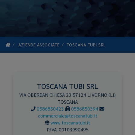
AZIENDE ASSOCIATE
TOSCANA TUBI SRL
TOSCANA TUBI SRL
VIA OBERDAN CHIESA 23
57124
LIVORNO
(LI)
TOSCANA
0586850423
0586850394
commerciale@toscanatubi.it
www.toscanatubi.it
P.IVA:
00103990495