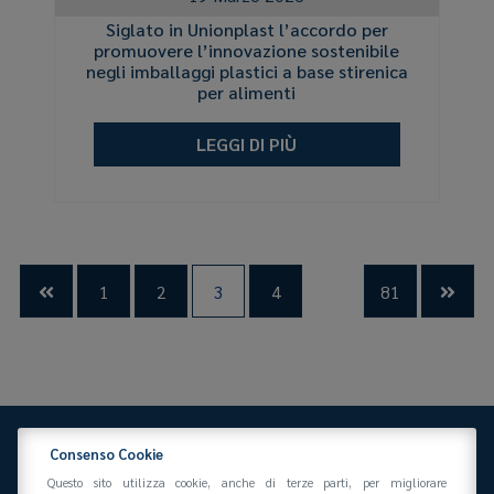
Siglato in Unionplast l’accordo per
promuovere l’innovazione sostenibile
negli imballaggi plastici a base stirenica
per alimenti
LEGGI DI PIÙ
…
1
2
3
4
81


Consenso Cookie
Questo sito utilizza cookie, anche di terze parti, per migliorare