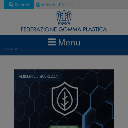
Ricerca
Accedi
EN
IT
Menu
NEWS E AGGIORNAMENTI
AMBIENTE-E-SICUREZZA
PAGINA 3
AMBIENTE E SICUREZZA