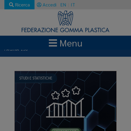
Ricerca
Accedi
EN
IT
Menu
NEWS E AGGIORNAMENTI
STUDI E STATISTICHE
PAGINA 158
STUDI E STATISTICHE