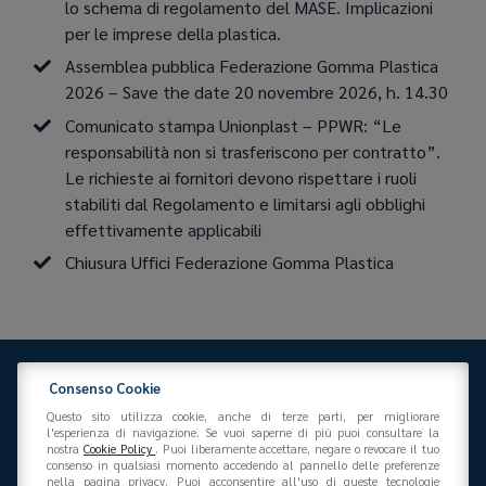
lo schema di regolamento del MASE. Implicazioni
per le imprese della plastica.
Assemblea pubblica Federazione Gomma Plastica
2026 – Save the date 20 novembre 2026, h. 14.30
Comunicato stampa Unionplast – PPWR: “Le
responsabilità non si trasferiscono per contratto”.
Le richieste ai fornitori devono rispettare i ruoli
stabiliti dal Regolamento e limitarsi agli obblighi
effettivamente applicabili
Chiusura Uffici Federazione Gomma Plastica
Consenso Cookie
Questo sito utilizza cookie, anche di terze parti, per migliorare
l'esperienza di navigazione. Se vuoi saperne di più puoi consultare la
nostra
Cookie Policy
. Puoi liberamente accettare, negare o revocare il tuo
consenso in qualsiasi momento accedendo al pannello delle preferenze
Federazione Gomma Plastica
nella pagina privacy. Puoi acconsentire all'uso di queste tecnologie