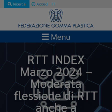
Ricerca
Accedi
IT
Menu
RTT INDEX
Marzo 2024 –
Moderata
flessione di RTT
anche a