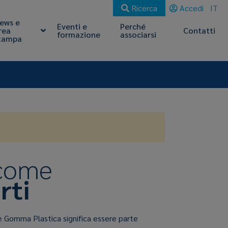
Ricerca
Accedi
IT
ews e
Eventi e
Perché
rea
Contatti
formazione
associarsi
tampa
 come
rti
e Gomma Plastica significa essere parte