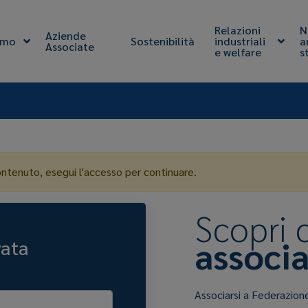
Relazioni
N
Aziende
amo
Sostenibilità
industriali
a
Associate
e welfare
s
ontenuto, esegui l'accesso per continuare.
Scopri
associa
vata
Associarsi a Federazion