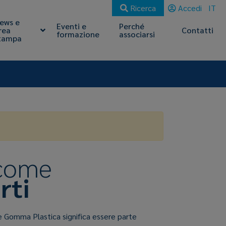
Ricerca
Accedi
IT
ews e
Eventi e
Perché
rea
Contatti
formazione
associarsi
tampa
 come
rti
e Gomma Plastica significa essere parte