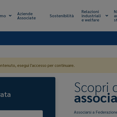
Relazioni
N
Aziende
amo
Sostenibilità
industriali
a
Associate
e welfare
s
ontenuto, esegui l'accesso per continuare.
Scopri
associa
vata
Associarsi a Federazion