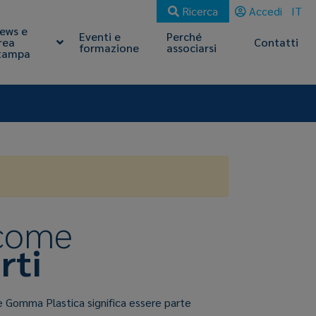
Ricerca
Accedi
IT
ews e
Eventi e
Perché
rea
Contatti
formazione
associarsi
tampa
 come
rti
e Gomma Plastica significa essere parte