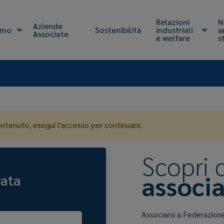
Relazioni
N
Aziende
amo
Sostenibilità
industriali
a
Associate
e welfare
s
ontenuto, esegui l'accesso per continuare.
Scopri
associa
vata
Associarsi a Federazion