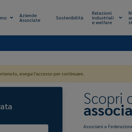
Relazioni
N
Aziende
amo
Sostenibilità
industriali
a
Associate
e welfare
s
ontenuto, esegui l'accesso per continuare.
Scopri
associa
vata
Associarsi a Federazion