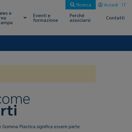
Ricerca
Accedi
IT
ews e
Eventi e
Perché
rea
Contatti
formazione
associarsi
tampa
 come
rti
e Gomma Plastica significa essere parte