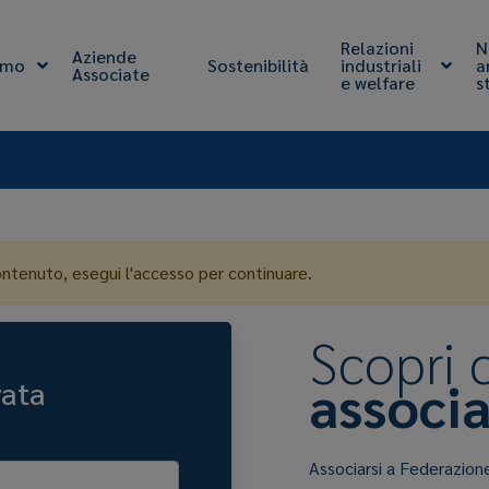
Relazioni
N
Aziende
amo
Sostenibilità
industriali
a
Associate
e welfare
s
ontenuto, esegui l'accesso per continuare.
Scopri
associa
vata
Associarsi a Federazion