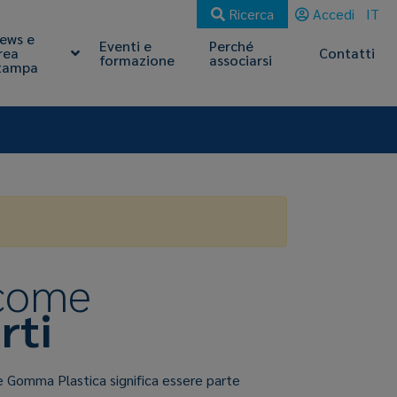
Ricerca
Accedi
IT
ews e
Eventi e
Perché
rea
Contatti
formazione
associarsi
tampa
 come
rti
e Gomma Plastica significa essere parte