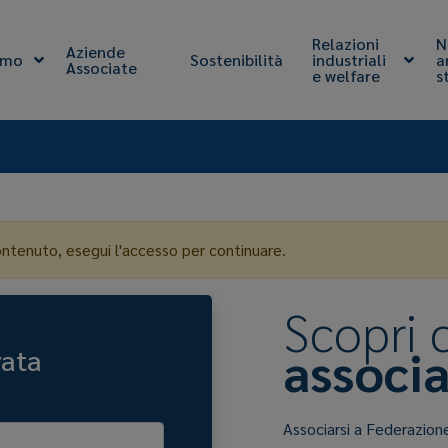
Relazioni
N
Aziende
amo
Sostenibilità
industriali
a
Associate
e welfare
s
ontenuto, esegui l'accesso per continuare.
Scopri
associa
vata
Associarsi a Federazion