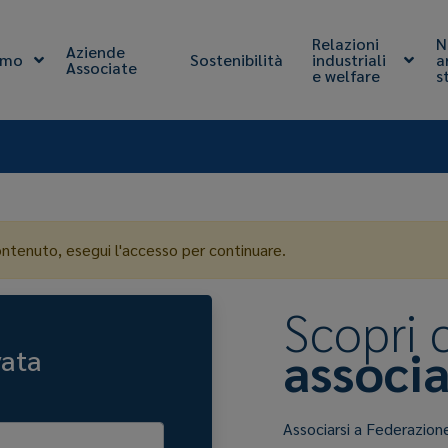
Relazioni
N
Aziende
amo
Sostenibilità
industriali
a
Associate
e welfare
s
ontenuto, esegui l'accesso per continuare.
Scopri
associa
vata
Associarsi a Federazion