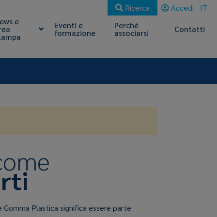
Ricerca
Accedi
IT
ews e
Eventi e
Perché
rea
Contatti
formazione
associarsi
tampa
 come
rti
e Gomma Plastica significa essere parte