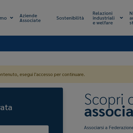
Relazioni
N
Aziende
amo
Sostenibilità
industriali
a
Associate
e welfare
s
ontenuto, esegui l'accesso per continuare.
Scopri
associa
vata
Associarsi a Federazion