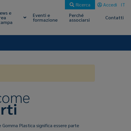
Ricerca
Accedi
IT
ews e
Eventi e
Perché
rea
Contatti
formazione
associarsi
tampa
 come
rti
e Gomma Plastica significa essere parte