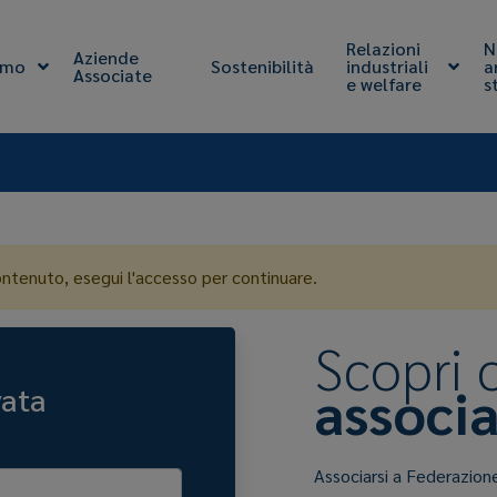
Relazioni
N
Aziende
amo
Sostenibilità
industriali
a
Associate
e welfare
s
ontenuto, esegui l'accesso per continuare.
Scopri
associa
vata
Associarsi a Federazion