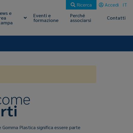
Ricerca
Accedi
IT
ews e
Eventi e
Perché
rea
Contatti
formazione
associarsi
tampa
 come
rti
e Gomma Plastica significa essere parte