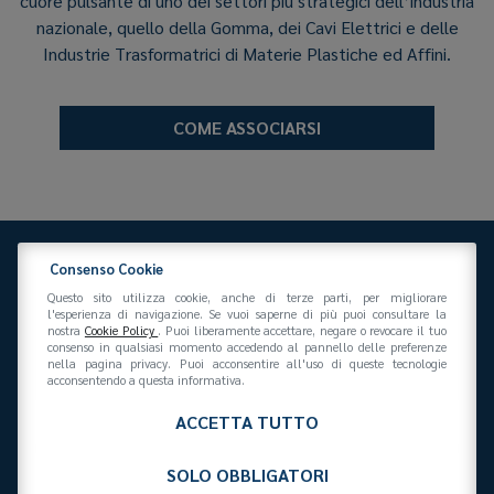
cuore pulsante di uno dei settori più strategici dell’industria
nazionale, quello della Gomma, dei Cavi Elettrici e delle
Industrie Trasformatrici di Materie Plastiche ed Affini.
COME ASSOCIARSI
Consenso Cookie
Questo sito utilizza cookie, anche di terze parti, per migliorare
l'esperienza di navigazione. Se vuoi saperne di più puoi consultare la
nostra
Cookie Policy
. Puoi liberamente accettare, negare o revocare il tuo
consenso in qualsiasi momento accedendo al pannello delle preferenze
Federazione Gomma Plastica
nella pagina privacy. Puoi acconsentire all'uso di queste tecnologie
Via San Vittore 36
20123
(MI)
+39 02 439281
acconsentendo a questa informativa.
info@federazionegommaplastica.it
C.F. 97412210151
ACCETTA TUTTO
SOLO OBBLIGATORI