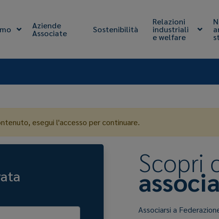
Relazioni
N
Aziende
amo
Sostenibilità
industriali
a
Associate
e welfare
s
ontenuto, esegui l'accesso per continuare.
Scopri
associa
vata
Associarsi a Federazion