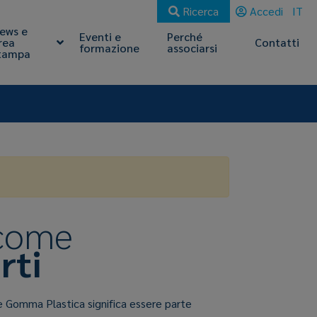
Ricerca
Accedi
IT
ews e
Eventi e
Perché
rea
Contatti
formazione
associarsi
tampa
 come
rti
e Gomma Plastica significa essere parte