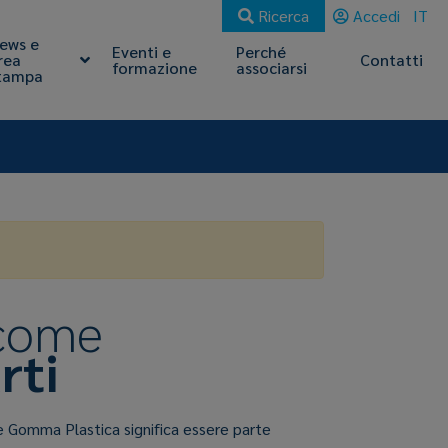
Ricerca
Accedi
IT
ews e
Eventi e
Perché
rea
Contatti
formazione
associarsi
tampa
 come
rti
e Gomma Plastica significa essere parte