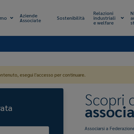
Relazioni
N
Aziende
amo
Sostenibilità
industriali
a
Associate
e welfare
s
ontenuto, esegui l'accesso per continuare.
Scopri
associa
vata
Associarsi a Federazion