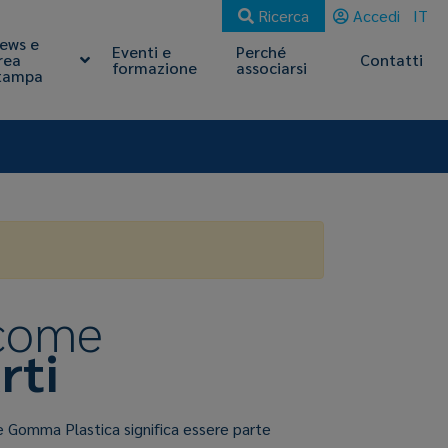
Ricerca
Accedi
IT
ews e
Eventi e
Perché
rea
Contatti
formazione
associarsi
tampa
 come
rti
e Gomma Plastica significa essere parte