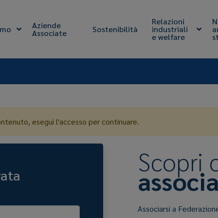
Relazioni
N
Aziende
amo
Sostenibilità
industriali
a
Associate
e welfare
s
ontenuto, esegui l'accesso per continuare.
Scopri
associa
vata
Associarsi a Federazion