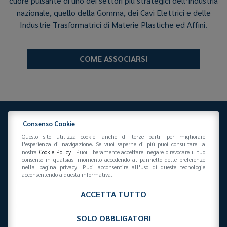
cuore pulsante di uno dei settori più strategici dell’industria
nazionale, quello della Gomma, dei Cavi Elettrici e delle
Industrie Trasformatrici di Materie Plastiche ed Affini.
COME ASSOCIARSI
Consenso Cookie
Questo sito utilizza cookie, anche di terze parti, per migliorare
l'esperienza di navigazione. Se vuoi saperne di più puoi consultare la
nostra
Cookie Policy
. Puoi liberamente accettare, negare o revocare il tuo
consenso in qualsiasi momento accedendo al pannello delle preferenze
Federazione Gomma Plastica
nella pagina privacy. Puoi acconsentire all'uso di queste tecnologie
Via San Vittore 36
20123
(MI)
+39 02 439281
acconsentendo a questa informativa.
info@federazionegommaplastica.it
C.F. 97412210151
ACCETTA TUTTO
SOLO OBBLIGATORI