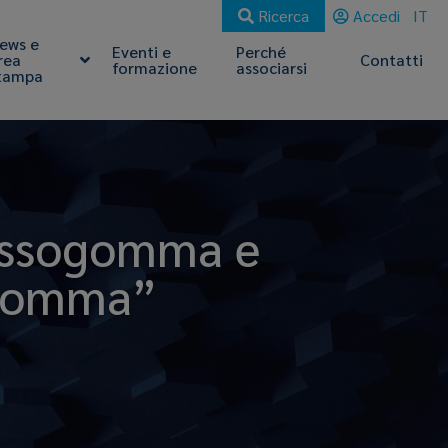
Ricerca
Accedi
IT
ews e
Eventi e
Perché
rea
Contatti
formazione
associarsi
tampa
 Assogomma e
a gomma”