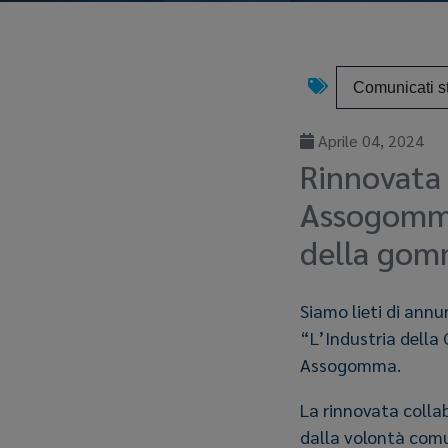
Comunicati 
Aprile 04, 2024
Rinnovata 
Assogomma 
della go
Siamo lieti di annu
“L’Industria dell
Assogomma.
La rinnovata collab
dalla volontà comu