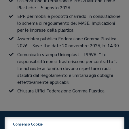
Osservatorio Internazionale Prezzi Materie Prime
Plastiche – 5 agosto 2026
EPR per mobili e prodotti d’arredo: in consultazione
lo schema di regolamento del MASE. Implicazioni
per le imprese della plastica.
Assemblea pubblica Federazione Gomma Plastica
2026 – Save the date 20 novembre 2026, h. 14.30
Comunicato stampa Unionplast – PPWR: “Le
responsabilità non si trasferiscono per contratto”.
Le richieste ai fornitori devono rispettare i ruoli
stabiliti dal Regolamento e limitarsi agli obblighi
effettivamente applicabili
Chiusura Uffici Federazione Gomma Plastica
Consenso Cookie