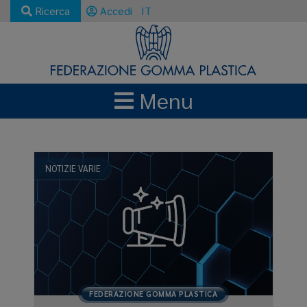
Ricerca
Accedi
IT
Menu
NEWS E AGGIORNAMENTI
2022
NOTIZIE VARIE
FEDERAZIONE GOMMA PLASTICA