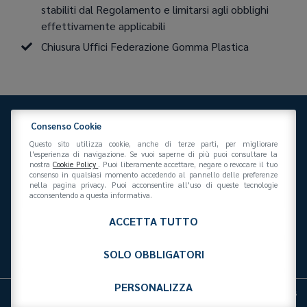
stabiliti dal Regolamento e limitarsi agli obblighi
effettivamente applicabili
Chiusura Uffici Federazione Gomma Plastica
Consenso Cookie
Questo sito utilizza cookie, anche di terze parti, per migliorare
l'esperienza di navigazione. Se vuoi saperne di più puoi consultare la
nostra
Cookie Policy
. Puoi liberamente accettare, negare o revocare il tuo
consenso in qualsiasi momento accedendo al pannello delle preferenze
Federazione Gomma Plastica
nella pagina privacy. Puoi acconsentire all'uso di queste tecnologie
Via San Vittore 36
20123
(MI)
+39 02 439281
acconsentendo a questa informativa.
info@federazionegommaplastica.it
C.F. 97412210151
ACCETTA TUTTO
SOLO OBBLIGATORI
PERSONALIZZA
Privacy Policy
Cookies