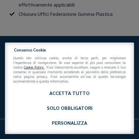
effettivamente applicabili
Chiusura Uffici Federazione Gomma Plastica
Consenso Cookie
Questo sito utilizza cookie, anche di terze parti, per migliorare
l'esperienza di navigazione. Se vuoi saperne di più puoi consultare la
nostra
Cookie Policy
. Puoi liberamente accettare, negare o revocare il tuo
consenso in qualsiasi momento accedendo al pannello delle preferenze
Federazione Gomma Plastica
nella pagina privacy. Puoi acconsentire all'uso di queste tecnologie
Via San Vittore 36
20123
(MI)
+39 02 439281
acconsentendo a questa informativa.
info@federazionegommaplastica.it
C.F. 97412210151
ACCETTA TUTTO
SOLO OBBLIGATORI
PERSONALIZZA
Privacy Policy
Cookies