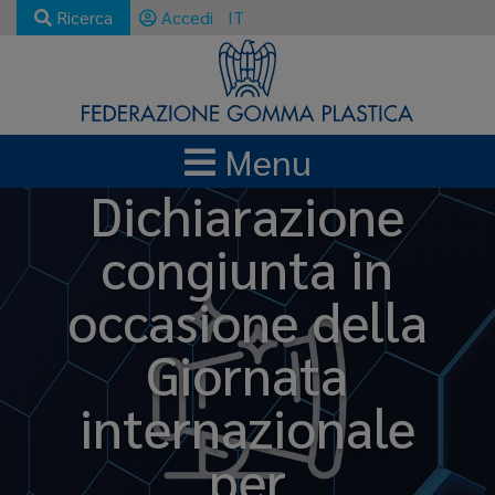
Ricerca
Accedi
IT
Menu
Dichiarazione
congiunta in
occasione della
Giornata
internazionale
per